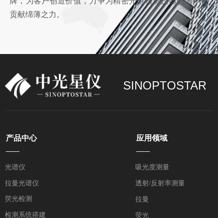
牌，为客户创造价值，力争为精密光电检测仪器的国产化
贡献绵薄之力。
SINOPTOSTAR
产品中心
应用领域
——
——
光谱仪
吸光度测量
拉曼光谱仪
透射/反射率测量
荧光检测
拉曼
检测系统搭建
荧光