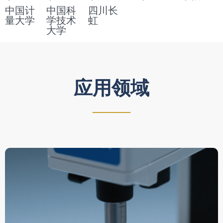
中国计
中国科
四川长
量大学
学技术
虹
大学
应用领域
——