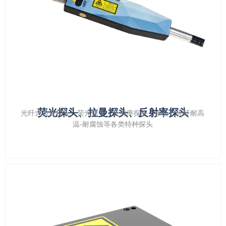
荧光探头、拉曼探头、反射率探头
光纤式拉曼探头、荧光探头、反射率探头、多合一光纤耐高
温-耐腐蚀等各类特种探头