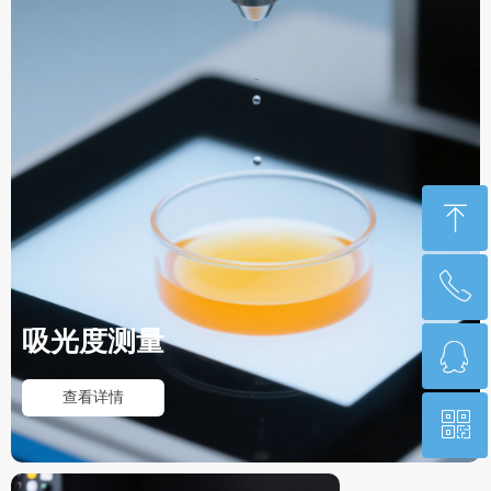
ꁸ
ꂅ
回到顶部
吸光度测量
ꁗ
17268550255
查看详情
ꀥ
QQ客服
微信二维码