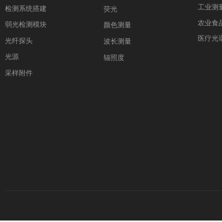
工业测
检测系统搭建
荧光
农业食
弱光检测模块
颜色测量
医疗光
光纤探头
波长测量
光源
辐照度
采样附件