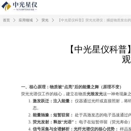
首页
ꄲ
应用领域
ꄲ
荧光
ꄲ
【中光星仪科普】荧光光谱仪：捕捉物质发出的
【中光星仪科普
观
一、核心原理：物质被“点亮”后的能量之舞（原理不变）
荧光光谱仪工作的核心，建立在物质
光致发光
这一神奇现象
激发跃迁：注入能量：
仪器通过光纤或直接照射，将
态。
能量驰豫：短暂驻留：
处于高激发态的电子迅速通过
荧光发射：释放“光语”：
电子在短暂停留（荧光寿命
信号采集与全谱解析：光纤光谱仪的核心优势：
样品