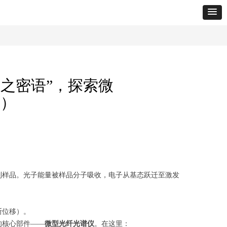
之密语”，探索微
案）
到样品。光子能量被样品分子吸收，电子从基态跃迁至激发
斯位移）。
的核心部件——
微型光纤光谱仪
。在这里：