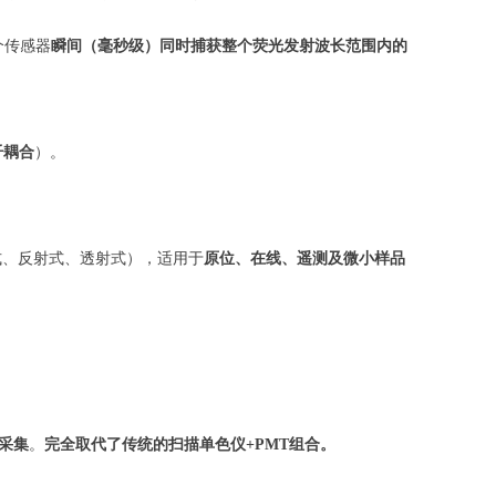
个传感器
瞬间（毫秒级）同时捕获整个荧光发射波长范围内的
。
纤耦合
）。
式、反射式、透射式），适用于
原位、在线、遥测及微小样品
采集
。
完全取代了传统的扫描单色仪+PMT组合。