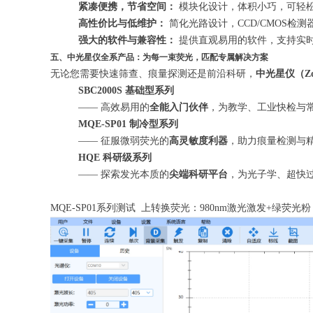
紧凑便携，节省空间：
模块化设计，体积小巧，可轻
高性价比与低维护：
简化光路设计，CCD/CMOS检
强大的软件与兼容性：
提供直观易用的软件，支持实时
五、中光星仪全系产品：为每一束荧光，匹配专属解决方案
无论您需要快速筛查、痕量探测还是前沿科研，
中光星仪（Zolix
SBC2000S 基础型系列
—— 高效易用的
全能入门伙伴
，为教学、工业快检与
MQE-SP01 制冷型系列
—— 征服微弱荧光的
高灵敏度利器
，助力痕量检测与
HQE 科研级系列
—— 探索发光本质的
尖端科研平台
，为光子学、超快
MQE-SP01系列测试 上转换荧光：980nm激光激发+绿荧光