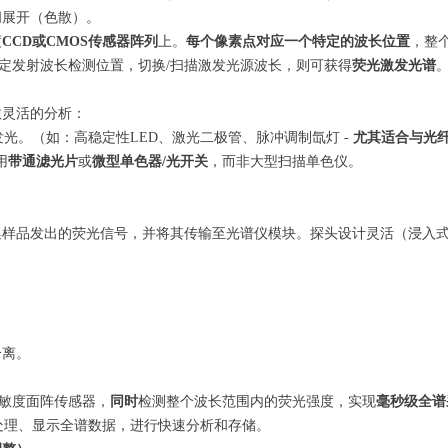
间展开（色散）。
度
CCD或CMOS传感器阵列
上。
每个像素点对应一个特定的波长位置
，整
定发射波长检测位置，切换/扫描激发光源波长，则可获得
荧光激发光谱
效灵活的分析：
光。（如：高稳定性LED、激光二极管、脉冲调制氙灯 -
尤其适合与光
用
带通滤光片
或
微型单色器/光开关
，而非大型扫描单色仪。
样品发出的荧光信号，并将其传输至光谱仪模块。探头设计灵活（浸入
分离。
敏度面阵传感器，
同时
检测整个波长范围内的荧光强度，实现
毫秒级全谱
处理、显示全谱数据，进行快速分析和存储。