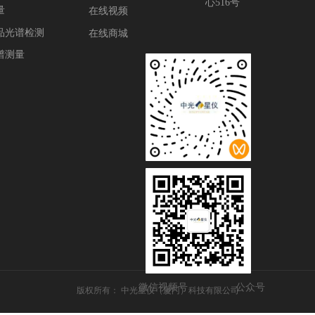
心516号
量
在线视频
品光谱检测
在线商城
谱测量
微信视频号
公众号
版权所有：
中光星仪（厦门）科技有限公司