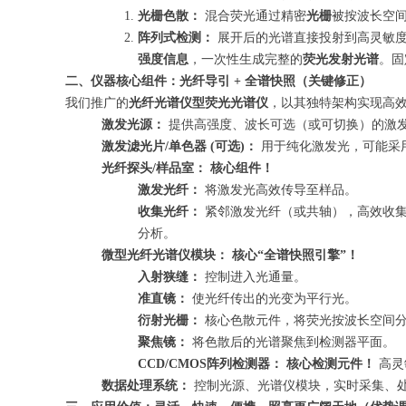
光栅色散：
混合荧光通过精密
光栅
被按波长空
阵列式检测：
展开后的光谱直接投射到高灵敏
强度信息
，一次性生成完整的
荧光发射光谱
。固
二、仪器核心组件：光纤导引 + 全谱快照（关键修正）
我们推广的
光纤光谱仪型荧光光谱仪
，以其独特架构实现高
激发光源：
提供高强度、波长可选（或可切换）的激发
激发滤光片/单色器 (可选)：
用于纯化激发光，可能采
光纤探头/样品室：
核心组件！
激发光纤：
将激发光高效传导至样品。
收集光纤：
紧邻激发光纤（或共轴），高效收集
分析。
微型光纤光谱仪模块：
核心“全谱快照引擎”！
入射狭缝：
控制进入光通量。
准直镜：
使光纤传出的光变为平行光。
衍射光栅：
核心色散元件，将荧光按波长空间
聚焦镜：
将色散后的光谱聚焦到检测器平面。
CCD/CMOS阵列检测器：
核心检测元件！
高灵
数据处理系统：
控制光源、光谱仪模块，实时采集、