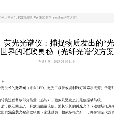
“光之密语”，探索微观世界的璀璨奥秘（光纤光谱仪方案）
】荧光光谱仪：捕捉物质发出的“光
世界的璀璨奥秘（光纤光谱仪方
创建时间：
2025-06-10
11:44
之上：
特定波长的
激发光
（来自LED、激光二极管或调制氙灯等紧凑光源）传递
内转换过程释放部分能量（热能），弛豫到激发态的最低振动能级。
）后，跃迁回基态，释放出能量较低、波长较长的
荧光
光子（遵循斯托克
发出的
混合荧光
被高效收集（常通过另一根或多根光纤），并传输至仪器