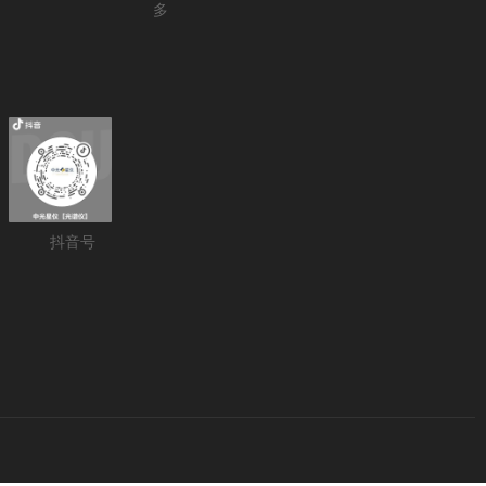
多
抖音号