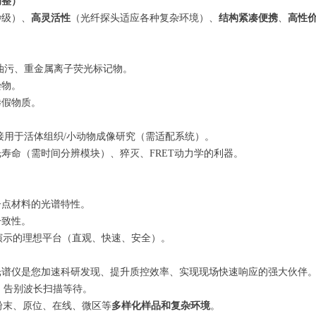
调整）
秒级）、
高灵活性
（光纤探头适应各种复杂环境）、
结构紧凑便携
、
高性
、油污、重金属离子荧光标记物。
染物。
掺假物质。
用于活体组织/小动物成像研究（需适配系统）。
寿命（需时间分辨模块）、猝灭、FRET动力学的利器。
子点材料的光谱特性。
一致性。
演示的理想平台（直观、快速、安全）。
光谱仪是您加速科研发现、提升质控效率、实现现场快速响应的强大伙伴
谱，告别波长扫描等待。
粉末、原位、在线、微区等
多样化样品和复杂环境
。