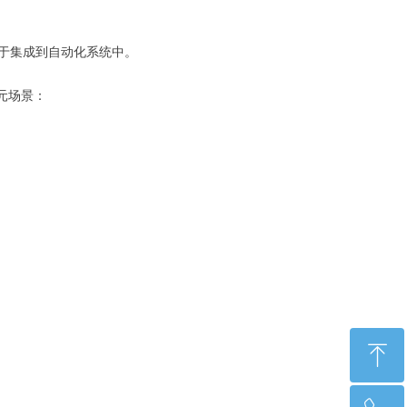
易于集成到自动化系统中。
元场景：
ꁸ