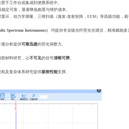
松置于工作台或集成到便携系统中。
测器稳定可靠，显著降低购置与维护成本。
显示、动力学测量、三维扫描（激发-发射矩阵，EEM）等高级功能，
 Spectrum Instruments）
均提供专业级光纤荧光光谱仪，精准赋能多
常规分析提供
可靠迅捷
的荧光洞察力。
精密材料研究，让
不可见
的信号
清晰可辨
。
过程及复杂体系研究提供
极致性能
支撑。
粉