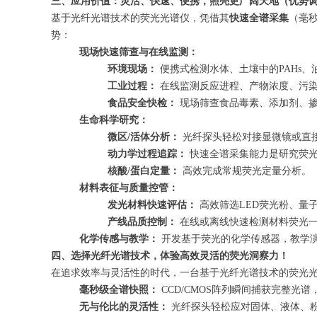
三、应用价值：灵活、快速、便携，照亮更广阔天地（优势
基于光纤光谱技术的荧光光谱仪，凭借其
快速全谱采集
（毫
势：
现场快速筛查与在线监测：
环境现场：
便携式检测水体、土壤中的PAHs
工业过程：
在线监测反应进程、产物浓度、污
食品安全快检：
现场筛查食品毒素、添加剂、
生命科学研究：
微区/活体分析：
光纤探头轻松对接显微镜或直接
动力学过程追踪：
快速全谱采集能力是研究荧光
核酸/蛋白定量：
高效完成常规荧光定量分析。
材料表征与质量控管：
发光材料快速评估：
高效筛选LED荧光粉、量
产线品质控制：
在线或离线快速检测材料荧光
化学传感与教学：
开发基于荧光的化学传感器，教学
四、选择光纤光谱技术，体验高效灵活的荧光洞察力！
在追求效率与灵活性的时代，一台基于光纤光谱技术的荧光
毫秒级全谱快照：
CCD/CMOS阵列瞬间捕获完整光
无与伦比的灵活性：
光纤探头轻松应对固体、液体、