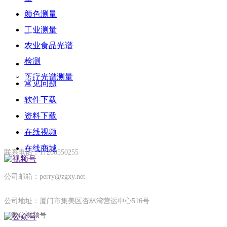
颜色测量
工业测量
解决方案
农业食品光谱
检测
——
医疗光谱测量
联系我们
常见问题
软件下载
——
资料下载
在线视频
在线商城
联系电话：17268550255
服务支持
公司邮箱：perry@zgxy.net
——
公司地址：厦门市集美区杏林湾营运中心516号
微信视频号