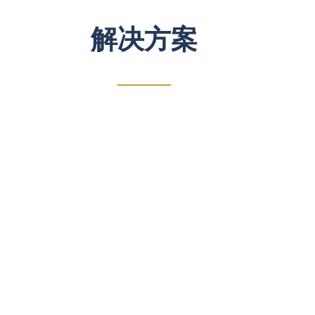
解决方案
——