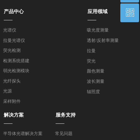
ꀥ
产品中心
应用领域
QQ客服
——
——
光谱仪
吸光度测量
微信二维码
拉曼光谱仪
透射/反射率测量
荧光检测
拉曼
检测系统搭建
荧光
弱光检测模块
颜色测量
光纤探头
波长测量
光源
辐照度
采样附件
解决方案
服务支持
——
——
半导体光谱解决方案
常见问题