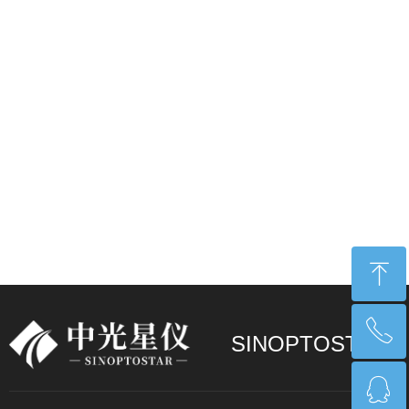
ꁸ
ꂅ
回到顶部
SINOPTOSTAR
ꁗ
17268550255