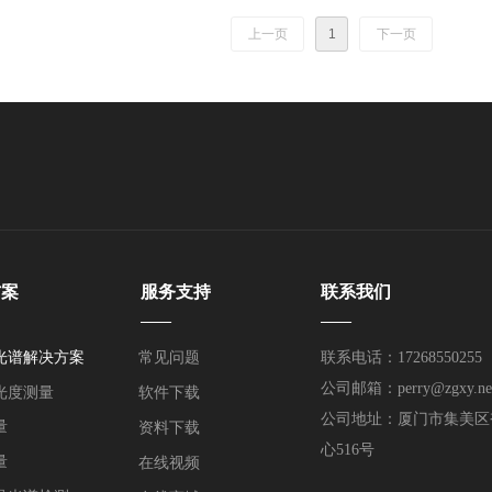
，
出
上一页
1
下一页
过
的
方案
服务支持
联系我们
——
——
光谱解决方案
常见问题
联系电话：17268550255
公司邮箱：perry@zgxy.ne
光度测量
软件下载
公司地址：厦门市集美区
量
资料下载
心516号
量
在线视频