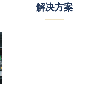
解决方案
——
产
造
，