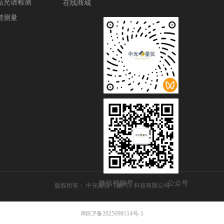
品光谱检测
在线商城
谱测量
微信视频号
公众号
版权所有：
中光星仪（厦门）科技有限公司
闽ICP备2025098114号-1