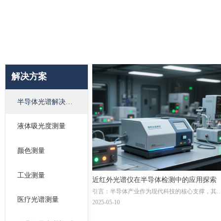
解决方案
半导体光谱解决方案
液体吸光度测量
颜色测量
工业测量
近红外光谱仪在半导体检测中的应用探索
引言：半导体产业作为现代科技的核心支撑，其
医疗光谱测量
品质量与性能的精确把控至关重要。在半导体制
2025-05-10
过程中，从原材料的筛选到芯片生产的各个环节
任何细微的偏差都可能导致产品性能下降甚至报