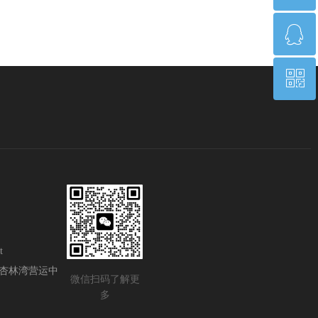
ꁗ
17268550255
ꀥ
QQ客服
微信二维码
t
杏林湾营运中
微信扫码了解更
多