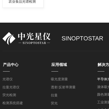
农业食品光谱检测
废。近红外光谱仪作为一种先进的分析检测设备
凭借其独特的技术优势，在半导体检测领域展现
了巨大的应用潜力。它能够对半导体材料及制造
程进行快速、无损且精准的分析，为半导体产业
高质量发展提供了有力保障。
SINOPTOSTAR
产品中心
应用领域
解决
——
——
——
光谱仪
吸光度测量
半导体
液体吸
拉曼光谱仪
透射/反射率测量
颜色测
荧光检测
拉曼
工业测
检测系统搭建
荧光