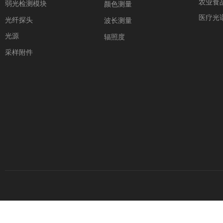
农业食
弱光检测模块
颜色测量
医疗光
光纤探头
波长测量
光源
辐照度
采样附件